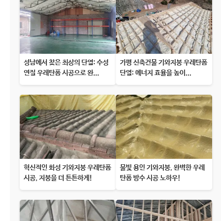
성남에서 찾은 최상의 단열: 수성
가평 신축건물 기와지붕 우레탄폼
연질 우레탄폼 시공으로 완...
단열: 에너지 효율을 높이...
혁신적인 화성 기와지붕 우레탄폼
물빛 용인 기와지붕, 완벽한 우레
시공, 지붕을 더 튼튼하게!
탄폼 방수 시공 노하우!