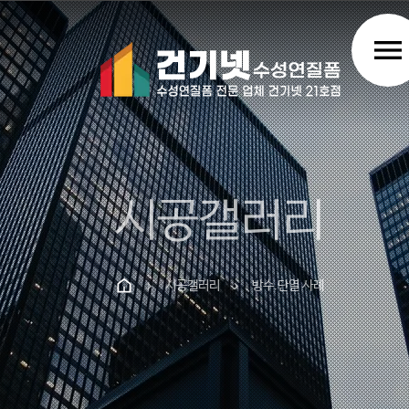
menu
시공갤러리
시공갤러리
방수.단열 사례
chevron_right
chevron_right