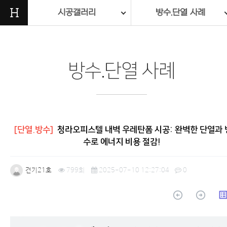
H
시공갤러리
방수.단열 사례
방수.단열 사례
[단열.방수]
청라오피스텔 내벽 우레탄폼 시공: 완벽한 단열과 
수로 에너지 비용 절감!
건기21호
799회
2025-07-10 12:27:04
0
arrow_circle_up
arrow_circle_up
list_a
본문