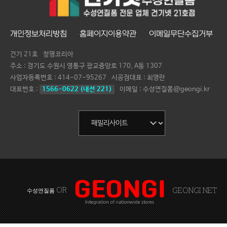
개인정보처리방침
홈페이지이용약관
이메일무단수집거부
건기 21호
청명코리아
주소 : 경기도 수원시 영통구 광교중앙로 170, A동 1307
사업자등록번호 :
414-07-95267
시공점대표 :
최영란
대표번호 :
1566-0622 (내선 221)
이메일 : 수성연질폼@geongi.kr
OR
GEONGI NET
수성연질폼