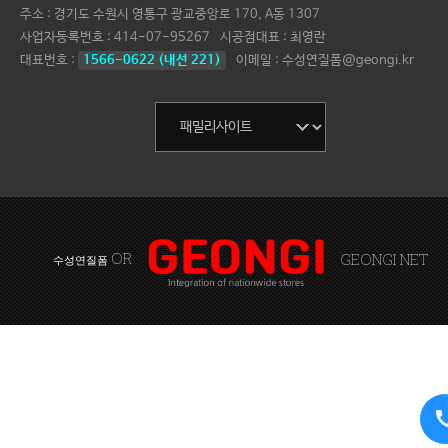
주소 : 경기도 수원시 영통구 광교중앙로 170, A동 1307
사업자등록번호 :
414-07-95267
시공점대표 :
최영란
대표번호 :
1566-0622 (내선 221)
이메일 : 수성연질폼@geongi.kr
OR
GEONGI NET
수성연질폼
ca