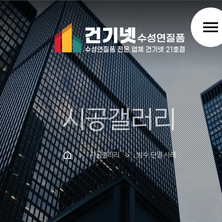
menu
시공갤러리
시공갤러리
방수.단열 사례
chevron_right
chevron_right