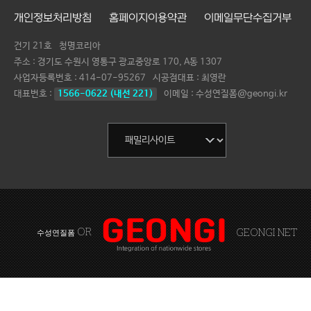
개인정보처리방침
홈페이지이용약관
이메일무단수집거부
건기 21호
청명코리아
주소 : 경기도 수원시 영통구 광교중앙로 170, A동 1307
사업자등록번호 :
414-07-95267
시공점대표 :
최영란
대표번호 :
1566-0622 (내선 221)
이메일 : 수성연질폼@geongi.kr
OR
GEONGI NET
수성연질폼