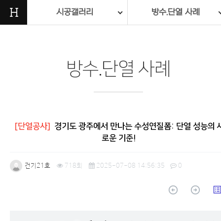
H
시공갤러리
방수.단열 사례
방수.단열 사례
[단열공사]
경기도 광주에서 만나는 수성연질폼: 단열 성능의 
로운 기준!
건기21호
718회
2025-07-08 14:56:35
0
arrow_circle_up
arrow_circle_up
list_a
본문