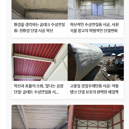
환경을 생각하는 골데크 수성연질
혁신적인 수성연질폼 시공, 사천
폼: 친환경 단열 시공 혁신
곡물 창고의 혁명적인 단열변화
혁신과 효율의 조화, 빛나는 공장
고품질 경질우레탄폼 시공: 약품
단열: 골데트 수성연질폼 시...
탱크 단열 보호의 완벽한 해결책