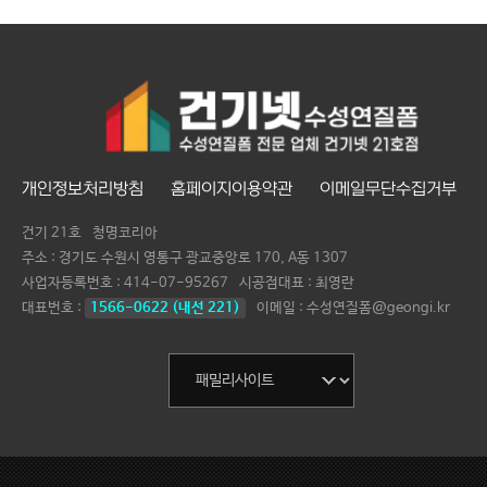
개인정보처리방침
홈페이지이용약관
이메일무단수집거부
건기 21호
청명코리아
주소 : 경기도 수원시 영통구 광교중앙로 170, A동 1307
사업자등록번호 :
414-07-95267
시공점대표 :
최영란
대표번호 :
1566-0622 (내선 221)
이메일 : 수성연질폼@geongi.kr