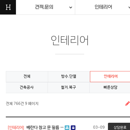
H
견적.문의
인테리어
인테리어
전체
방수.단열
인테리어
건축공사
철거.복구
빠른상담
전체 766건
9 페이지
베란다 창고 문 필름 …
[인테리어]
03-09
상담완료