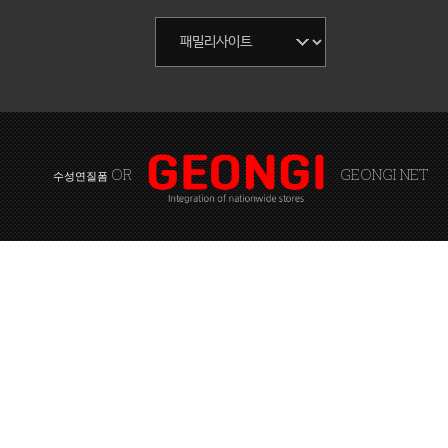
OR
GEONGI NET
수성연질폼