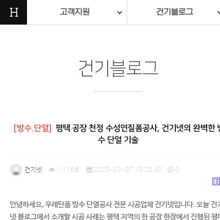
H
고객지원
건기블로그
건기블로그
[방수.단열]
평택 공장 천정 수성연질폼공사, 건기넷의 완벽한 
수 단열 기술
건기넷
1,116회
2025-03-07 15:20:40
0
list_a
안녕하세요, 우레탄폼 방수 단열공사 전문 시공업체 건기넷입니다. 오늘 건
본문
넷 블로그에서 소개할 시공 사례는 평택 지역의 한 공장 현장에서 진행된 평