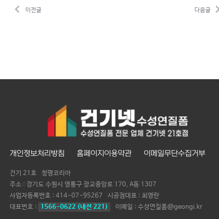
이전글
다음글
개인정보처리방침
홈페이지이용약관
이메일무단수집거부
건기 21호
청명코리아
주소 : 경기도 수원시 영통구 광교중앙로 170, A동 1307
사업자등록번호 :
414-07-95267
시공점대표 :
최영란
대표번호 :
1566-0622 (내선 221)
이메일 : 수성연질폼@geongi.kr